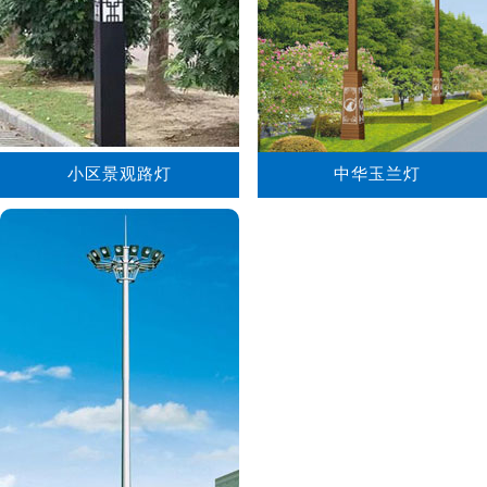
小区景观路灯
中华玉兰灯