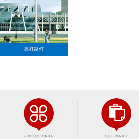
高杆路灯
PRODUCT CENTER
CASE CENTER