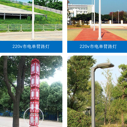
220v市电单臂路灯
220v市电单臂路灯